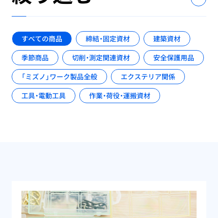
すべての商品
締結・固定資材
建築資材
季節商品
切削・測定関連資材
安全保護用品
「ミズノ」ワーク製品全般
エクステリア関係
工具・電動工具
作業・荷役・運搬資材